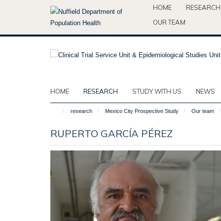
Skip
HOME
RESEARCH
to
OUR TEAM
main
content
HOME
RESEARCH
STUDY WITH US
NEWS
research
Mexico City Prospective Study
Our team
RUPERTO GARCÍA PÉREZ