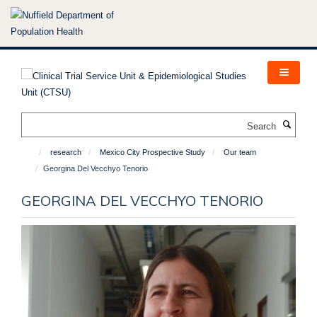
Skip
to
main
content
Search
research
Mexico City Prospective Study
Our team
Georgina Del Vecchyo Tenorio
GEORGINA DEL VECCHYO TENORIO