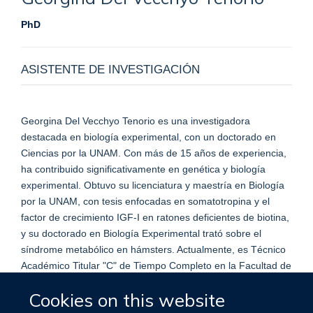
PhD
ASISTENTE DE INVESTIGACIÓN
Georgina Del Vecchyo Tenorio es una investigadora
destacada en biología experimental, con un doctorado en
Ciencias por la UNAM. Con más de 15 años de experiencia,
ha contribuido significativamente en genética y biología
experimental. Obtuvo su licenciatura y maestría en Biología
por la UNAM, con tesis enfocadas en somatotropina y el
factor de crecimiento IGF-I en ratones deficientes de biotina,
y su doctorado en Biología Experimental trató sobre el
síndrome metabólico en hámsters. Actualmente, es Técnico
Académico Titular "C" de Tiempo Completo en la Facultad de
Medicina de la UNAM, participando en proyectos de
Cookies on this website
identificación de CNVs y genotipificación. Ha realizado una