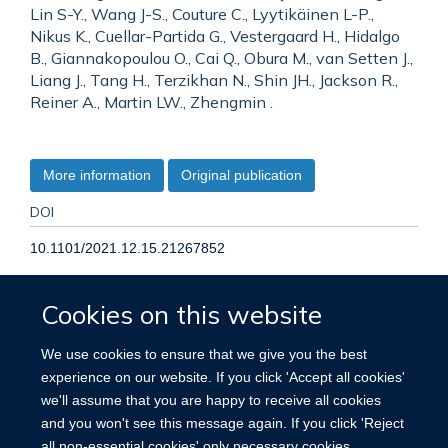
Lin S-Y., Wang J-S., Couture C., Lyytikäinen L-P.,
Nikus K., Cuellar-Partida G., Vestergaard H., Hidalgo
B., Giannakopoulou O., Cai Q., Obura M., van Setten J.,
Liang J., Tang H., Terzikhan N., Shin JH., Jackson R.,
Reiner A., Martin LW., Zhengmin .
More information
Original publication
DOI
10.1101/2021.12.15.21267852
TYPE
Cookies on this website
Preprint
We use cookies to ensure that we give you the best
experience on our website. If you click 'Accept all cookies'
PUBLICATION DATE
we'll assume that you are happy to receive all cookies
and you won't see this message again. If you click 'Reject
2021-01-01T00:00:00+00:00
all non-essential cookies' only necessary cookies