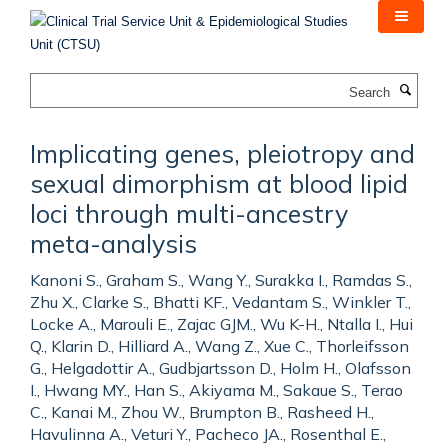
Skip
to
main
content
Search
Implicating genes, pleiotropy and
sexual dimorphism at blood lipid
loci through multi-ancestry
meta-analysis
Kanoni S., Graham S., Wang Y., Surakka I., Ramdas S.,
Zhu X., Clarke S., Bhatti KF., Vedantam S., Winkler T.,
Locke A., Marouli E., Zajac GJM., Wu K-H., Ntalla I., Hui
Q., Klarin D., Hilliard A., Wang Z., Xue C., Thorleifsson
G., Helgadottir A., Gudbjartsson D., Holm H., Olafsson
I., Hwang MY., Han S., Akiyama M., Sakaue S., Terao
C., Kanai M., Zhou W., Brumpton B., Rasheed H.,
Havulinna A., Veturi Y., Pacheco JA., Rosenthal E.,