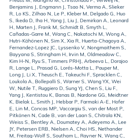
Preuss M., Mangino M., Christofidou P., Verweij N.,
Benjamins J., Engmann J., Tsao N., Verma A., Slieker
R., Lo KS., Zilhao N., Le P., Kleber M., Delgado G., Huo
S., Ikeda D., Iha H., Yang J., Liu J., Demirkan A., Leonard
H., Marten J., Frank M., Schmidt B., Smyth L.,
Cañadas-Garre M., Wang C., Nakatochi M., Wong A.,
Hutri-Kähönen N., Sim X., Xia R., Huerta-Chagoya A.,
Fernandez-Lopez JC., Lyssenko V., Nongmaithem S.,
Bayyana S., Stringham H., Irvin M., Oldmeadow C.,
Kim H-N., Ryu S., Timmers PRHJ., Arbeeva L., Dorajoo
R., Lange L., Prasad G., Lorés-Motta L., Pauper M.,
Long J., Li X., Theusch E., Takeuchi F., Spracklen C.,
Loukola A., Bollepalli S., Warner S., Wang YX., Wei
W., Nutile T., Ruggiero D., Sung YJ., Chen S., Liu F.,
Yang J., Kentistou K., Banas B., Nardone GG., Meidtner
K., Bielak L., Smith J., Hebbar P., Farmaki A-E., Hofer
E., Lin M., Concas MP., Vaccargiu S., van der Most P.,
Pitkänen N., Cade B., van der Laan S., Chitrala KN.,
Weiss S., Bentley A., Doumatey A., Adeyemo A., Lee
JY., Petersen ERB., Nielsen A., Choi HS., Nethander
M., Freitag-Wolf S., Southam L., Rayner N., Wang C.,