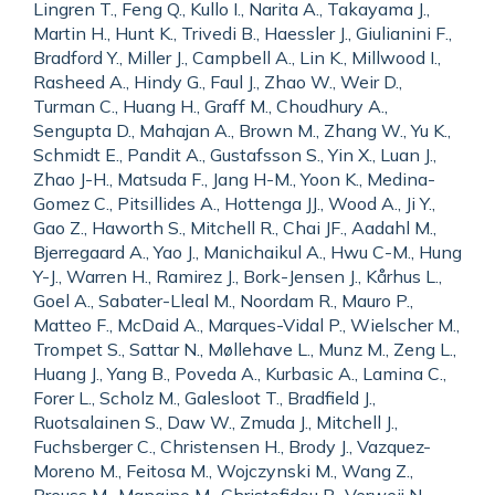
Lingren T., Feng Q., Kullo I., Narita A., Takayama J.,
Martin H., Hunt K., Trivedi B., Haessler J., Giulianini F.,
Bradford Y., Miller J., Campbell A., Lin K., Millwood I.,
Rasheed A., Hindy G., Faul J., Zhao W., Weir D.,
Turman C., Huang H., Graff M., Choudhury A.,
Sengupta D., Mahajan A., Brown M., Zhang W., Yu K.,
Schmidt E., Pandit A., Gustafsson S., Yin X., Luan J.,
Zhao J-H., Matsuda F., Jang H-M., Yoon K., Medina-
Gomez C., Pitsillides A., Hottenga JJ., Wood A., Ji Y.,
Gao Z., Haworth S., Mitchell R., Chai JF., Aadahl M.,
Bjerregaard A., Yao J., Manichaikul A., Hwu C-M., Hung
Y-J., Warren H., Ramirez J., Bork-Jensen J., Kårhus L.,
Goel A., Sabater-Lleal M., Noordam R., Mauro P.,
Matteo F., McDaid A., Marques-Vidal P., Wielscher M.,
Trompet S., Sattar N., Møllehave L., Munz M., Zeng L.,
Huang J., Yang B., Poveda A., Kurbasic A., Lamina C.,
Forer L., Scholz M., Galesloot T., Bradfield J.,
Ruotsalainen S., Daw W., Zmuda J., Mitchell J.,
Fuchsberger C., Christensen H., Brody J., Vazquez-
Moreno M., Feitosa M., Wojczynski M., Wang Z.,